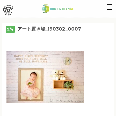
togg
navig
アート置き場_190302_0007
9/4