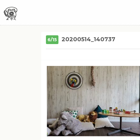
20200514_140737
6/15