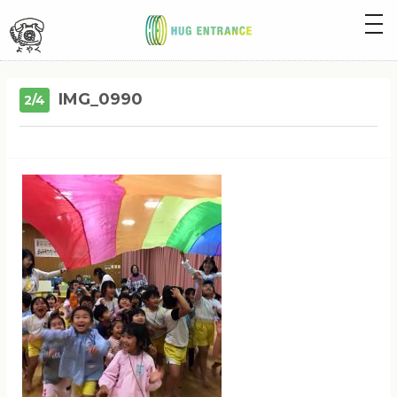
togg
navig
IMG_0990
2/4