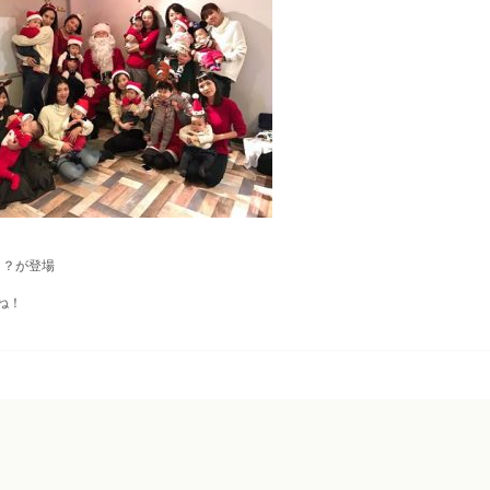
！？が登場
ね！